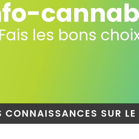
nfo-cannab
Fais les bons choi
S CONNAISSANCES SUR L