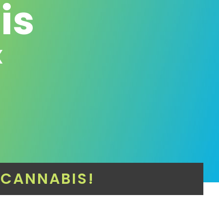
is
x
E
CANNABIS!