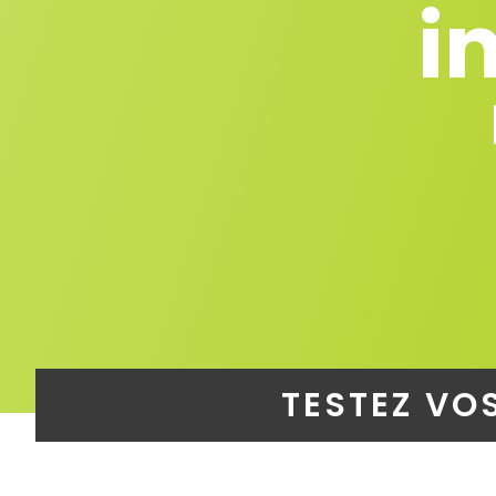
i
TESTEZ VO