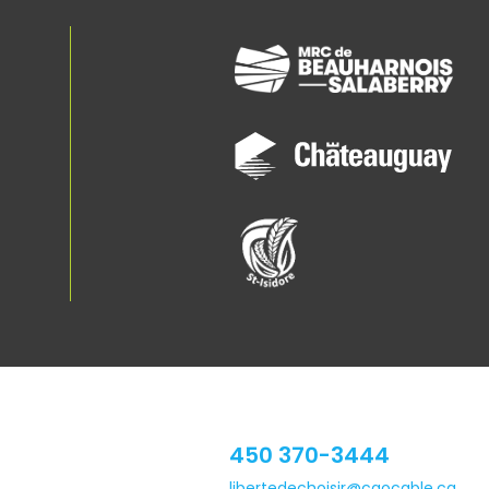
450 370-3444
libertedechoisir@cgocable.ca