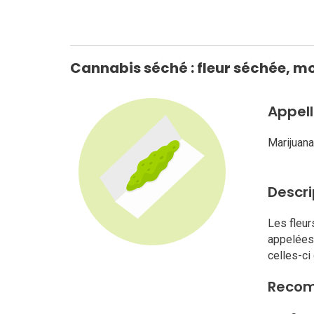
Cannabis séché : fleur séchée, mo
Appell
Marijuana,
Descri
Les fleur
appelées 
celles-ci
Reco