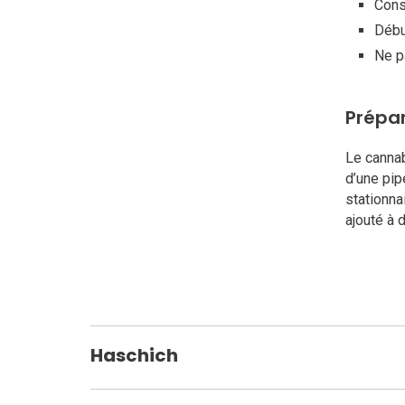
Cons
Débu
Ne p
Prépa
Le cannab
d’une pip
stationna
ajouté à 
Haschich