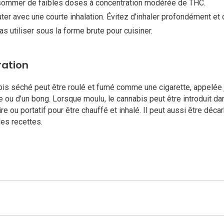
ommer de faibles doses à concentration modérée de THC.
ter avec une courte inhalation. Évitez d’inhaler profondément et d
as utiliser sous la forme brute pour cuisiner.
ration
is séché peut être roulé et fumé comme une cigarette, appelée jo
e ou d’un bong. Lorsque moulu, le cannabis peut être introduit da
ire ou portatif pour être chauffé et inhalé. Il peut aussi être déc
des recettes.