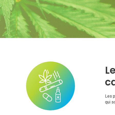
Le
c
Les p
qui s