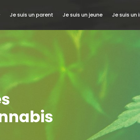
Je suis un parent
Je suis un jeune
Je suis un 
es
annabis